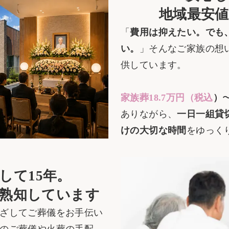
地域最安
「
費用は抑えたい。でも
い。
」そんなご家族の想
供しています。
家族葬18.7万円（税込
）
ありながら、
一日一組貸
けの大切な時間
をゆっく
して15年。
熟知しています
ざしてご葬儀をお手伝い
のご葬儀や火葬の手配、