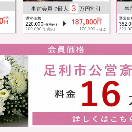
3
事前会員
最大
万円割引
事
で
0
187,000
込
税
通常価格
通常価
税込
円
円
220,000
352,0
円(税込)
200,000
170,000
320,0
円(税抜)
円(税込)