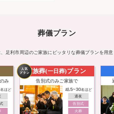
葬儀プラン
は、足利市周辺のご家族に
ピッタリな葬儀プランを用意
人気
家族葬(
)プラン
一日葬
プラン
のみ
告別式のみご家族で
0
5~30
名ほど
名ほど
夜
通夜
式
告別式
葬
火葬