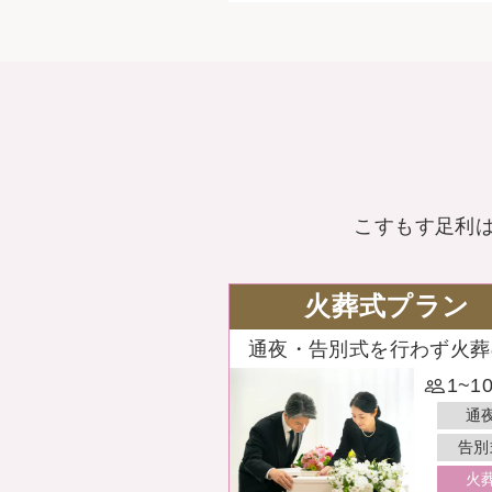
こすもす足利
火葬式プラン
通夜・告別式を行わず火葬
1~1
通
告別
火