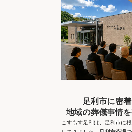
足利市に密着
地域の葬儀事情を
こすもす足利は、足利市に根
してきました。
足利市斎場
で