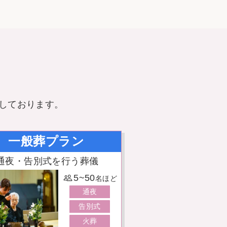
しております。
一般葬プラン
通夜・告別式を行う葬儀
5~50
名ほど
通夜
告別式
火葬