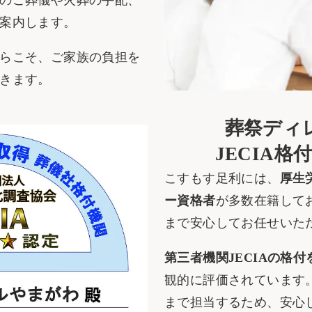
案内します。
らこそ、ご家族の負担を
きます。
葬祭ディ
JECIA格
こすもす足利には、
厚生
ー資格者
が多数在籍して
まで安心してお任せいた
第三者機関JECIAの格付
観的に評価されています
まで担当するため、安心