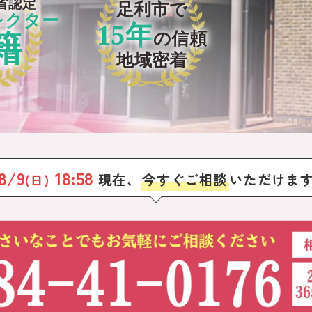
省認定
足利市で
レクター
15年
籍
の信頼
地域密着
8/9
18:58
現在、
今すぐご相談
いただけま
(日)