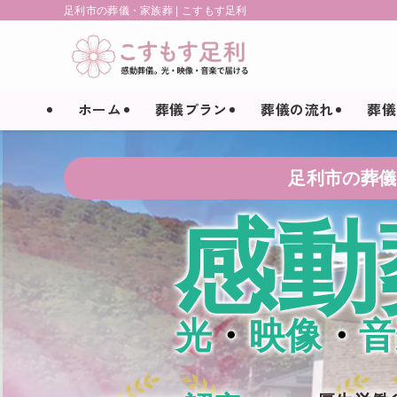
足利市の葬儀・家族葬 | こすもす足利
ホーム
葬儀プラン
葬儀の流れ
葬儀
足利市の葬儀
感動
光
・
映像
・
音