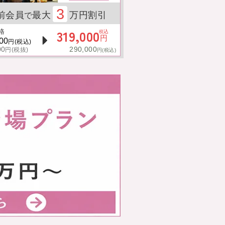
3
前会員
最大
万円割引
で
319,000
格
込
税
円
00
円(税込)
00
290,000
円(税抜)
円(税込)