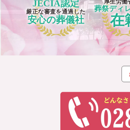
JECIA認定
厚生労働
葬祭ディ
厳正な審査を通過した
在
安心の葬儀社